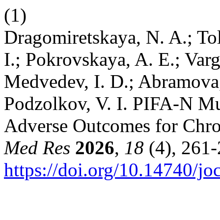
(1)
Dragomiretskaya, N. A.; To
I.; Pokrovskaya, A. E.; Varg
Medvedev, I. D.; Abramova,
Podzolkov, V. I. PIFA-N Mu
Adverse Outcomes for Chron
Med Res
2026
,
18
(4), 261-
https://doi.org/10.14740/j